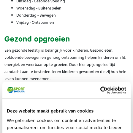
Dinsdag - Gezonde voeding
Woensdag - Buitenspelen
Donderdag - Bewegen
Vrijdag - Ontspannen
Gezond opgroeien
Een gezonde leefstijl is belangrijk voor kinderen. Gezond eten,
voldoende bewegen en genoeg ontspanning helpen kinderen om fit,
energiek en weerbaar op te groeien. Door hier op jonge leeftijd
aandacht aan te besteden, leren kinderen gewoonten die zij hun hele
leven kunnen meenemen.
Doe mee met leuke activiteiten
In de
nieuwsbrief
en de bijlagen hieronder vind je informatie,
spelletjes, recepten, beweegactiviteiten en andere praktische ideeën
Deze website maakt gebruik van cookies
om samen met kinderen aan de slag te gaan. Of je nu thuis, op school,
We gebruiken cookies om content en advertenties te
op de BSO of op het kinderdagverblijf bent: er is voor iedere dag iets
personaliseren, om functies voor social media te bieden
leuks te doen.