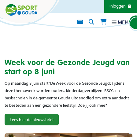
Direct naar de inhoud van de pagina
Inloggen
MENU
Nieuws
WEEK VOOR DE GEZONDE JEUGD
8 T/M 12 JUNI 2026
Datum: 04 juni 2026
Week voor de Gezonde Jeugd van
start op 8 juni
Op maandag 8 juni start ‘De Week voor de Gezonde Jeugd’. Tijdens
deze themaweek worden ouders, kinderdagverblijven, BSO’s en
basisscholen in de gemeente Gouda uitgenodigd om extra aandacht
te besteden aan een gezondere leefstijl. Doe jij ook mee?
Lees hier de nieuwsbrief