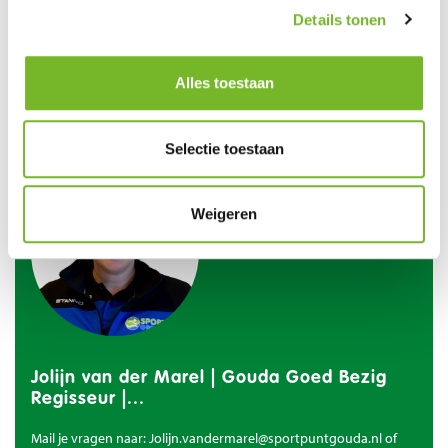
Met kleine, gezonde keuzes kunnen we samen een groot verschil
Details tonen
maken. Laat je inspireren door de nieuwsbrief en doe mee aan een
week vol plezier, gezondheid en beweging. Veel plezier tijdens de Week
voor de Gezonde Jeugd!
Alles toestaan
Meer weten? Neem contact op met Gouda Goed Bezig!
Selectie toestaan
Weigeren
Jolijn van der Marel | Gouda Goed Bezig
Regisseur |...
Mail je vragen naar:
Jolijn.vandermarel@sportpuntgouda.nl
of