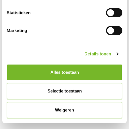
Beuckelstraat 14
Statistieken
Beweegloket
(wijk West)
Marketing
Datum: Elke donderdag
Locatie:
Tijd: 10:30 – 11:30 uur
Ontmoetingscentrum
Details tonen
De Walvis
Beweegloket
Alles toestaan
(wijk Noord)
Selectie toestaan
Datum: Elke donderdag
Locatie:
Tijd: 11:30 – 12:30 uur
Ontmoetingscentrum
Van Noord
Weigeren