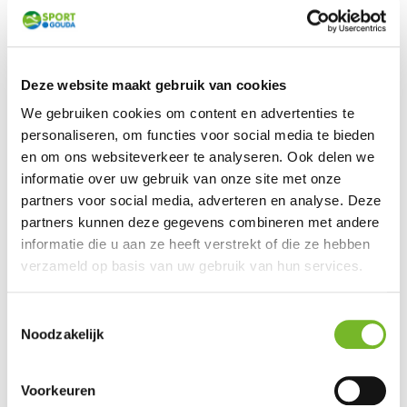
In de zomervakantie (20 juli t/m 30 augustus) zijn de rode locaties NIET
open!
Deze website maakt gebruik van cookies
Beweegloket
(wijk Oost)
We gebruiken cookies om content en advertenties te
personaliseren, om functies voor social media te bieden
Elke dinsdag
Locatie:
Nelson
en om ons websiteverkeer te analyseren. Ook delen we
Tijd: 12:00 – 13:00 uur
Mandela
informatie over uw gebruik van onze site met onze
Centrum
partners voor social media, adverteren en analyse. Deze
partners kunnen deze gegevens combineren met andere
Beweegloket
informatie die u aan ze heeft verstrekt of die ze hebben
(wijk Westergouwe)
verzameld op basis van uw gebruik van hun services.
Toestemmingsselectie
Elke dinsdag
*Per 1 september
Noodzakelijk
Tijd: 11:00 – 12:00 uur
2026 vanaf een
nieuwe
locatie*:
Buurtkantine,
Voorkeuren
Frederick