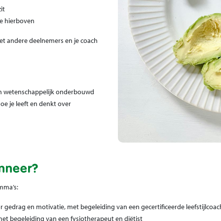
it
tje hierboven
 met andere deelnemers en je coach
 een wetenschappelijk onderbouwd
e je leeft en denkt over
nneer?
mma’s:
 gedrag en motivatie, met begeleiding van een gecertificeerde leefstijlcoac
t begeleiding van een fysiotherapeut en diëtist