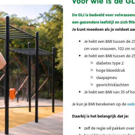
Voor wie is de GL
De GLI is bedoeld voor volwassen
een gezondere leefstijl en zich fit
Je kunt meedoen als je voldoet a
Je hebt een BMI tussen de 2
cm voor vrouwen, 102 cm v
Je hebt een BMI tussen de 2
diabetes type 2
hoge bloeddruk
slaapapneu
gewrichtsklachten
Je hebt een BMI van 35 of h
Je kun je BMI berekenen op de
web
Daarbij is het belangrijk dat je:
zelf de regie wil pakken ove