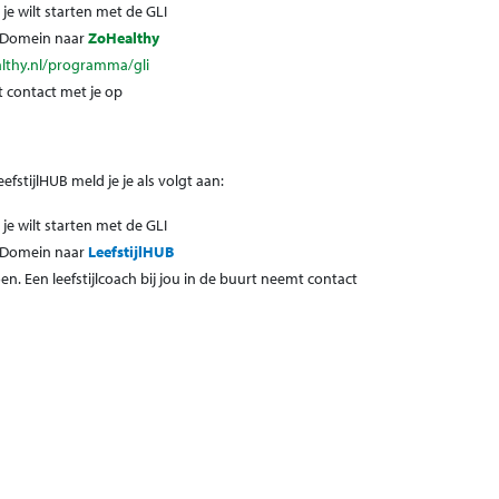
 je wilt starten met de GLI
rgDomein naar
ZoHealthy
althy.nl/programma/gli
 contact met je op
fstijlHUB meld je je als volgt aan:
je wilt starten met de GLI
rgDomein naar
LeefstijlHUB
oen. Een leefstijlcoach bij jou in de buurt neemt contact