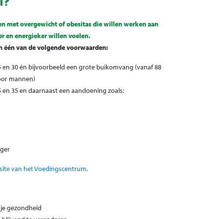
I?
en met overgewicht of obesitas die willen werken aan
ter en energieker willen voelen.
an één van de volgende voorwaarden:
5 en 30 én bijvoorbeeld een grote buikomvang (vanaf 88
oor mannen)
5 en 35 en daarnaast een aandoening zoals:
oger
site van het Voedingscentrum
.
r je gezondheid