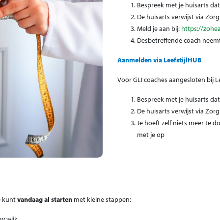
Bespreek met je huisarts dat
De huisarts verwijst via Zo
Meld je aan bij:
https://zohe
Desbetreffende coach neemt
Aanmelden via LeefstijlHUB
Voor GLI coaches aangesloten bij Lee
Bespreek met je huisarts dat 
De huisarts verwijst via Zo
Je hoeft zelf niets meer te d
met je op
e kunt
vandaag al starten
met kleine stappen:
w wijk.