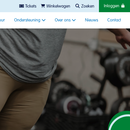
Inloggen
Tickets
Winkelwagen
Zoeken
uur
Ondersteuning
Over ons
Nieuws
Contact