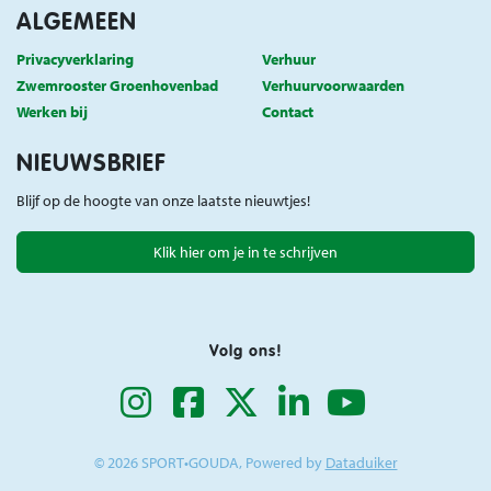
ALGEMEEN
Privacyverklaring
Verhuur
Zwemrooster Groenhovenbad
Verhuurvoorwaarden
Werken bij
Contact
NIEUWSBRIEF
Blijf op de hoogte van onze laatste nieuwtjes!
Klik hier om je in te schrijven
Volg ons!
© 2026 SPORT•GOUDA, Powered by
Dataduiker