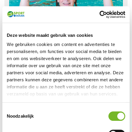
Deze website maakt gebruik van cookies
We gebruiken cookies om content en advertenties te
personaliseren, om functies voor social media te bieden
en om ons websiteverkeer te analyseren. Ook delen we
Aquajoggen
informatie over uw gebruik van onze site met onze
partners voor social media, adverteren en analyse. Deze
Houd jezelf fit en kom lekker aquajoggen bij ons in het
partners kunnen deze gegevens combineren met andere
zwembad.
informatie die u aan ze heeft verstrekt of die ze hebben
verzameld op basis van uw gebruik van hun services.
Bekijk aanbod
Toestemmingsselectie
Noodzakelijk