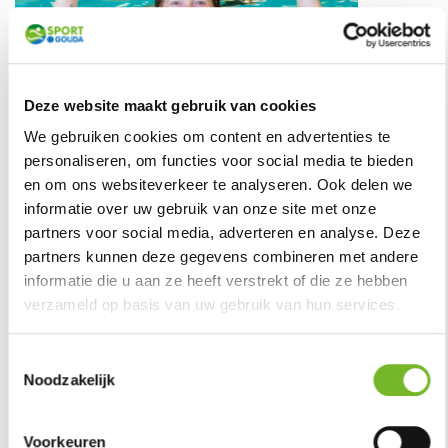
Deze website maakt gebruik van cookies
25 badenkaart Aquajogging | Aquafit |
We gebruiken cookies om content en advertenties te
Aquasport
personaliseren, om functies voor social media te bieden
en om ons websiteverkeer te analyseren. Ook delen we
€ 163,80
informatie over uw gebruik van onze site met onze
25 badenkaart Aquajogging | Aquafit | Aquasport
Bestel nu
partners voor social media, adverteren en analyse. Deze
partners kunnen deze gegevens combineren met andere
informatie die u aan ze heeft verstrekt of die ze hebben
verzameld op basis van uw gebruik van hun services.
Toestemmingsselectie
Noodzakelijk
Voorkeuren