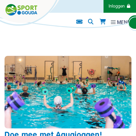
Direct naar de inhoud van de pagina
Inloggen
MENU
Activiteit
AQUAJOGGEN
Doe mee met Aquajoggen!