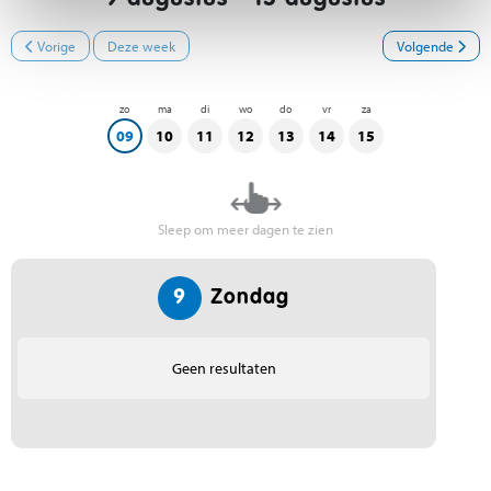
Vorige
Deze week
Volgende
zo
ma
di
wo
do
vr
za
09
10
11
12
13
14
15
Sleep om meer dagen te zien
9
Zondag
Geen resultaten