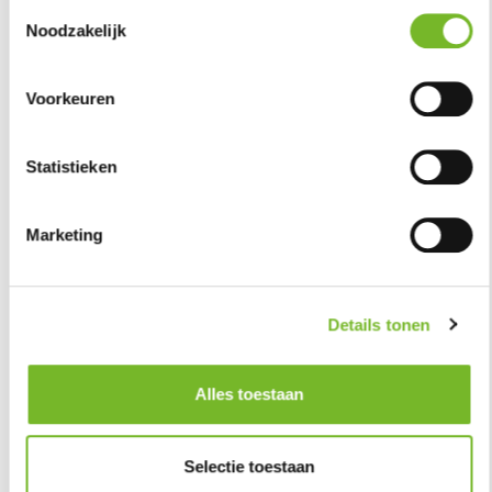
Toestemmingsselectie
Noodzakelijk
Voorkeuren
Statistieken
Marketing
Details tonen
Zomervakantie met SPORT•GOUDA
20 juli 2026
Alles toestaan
Bekijk het aangepaste openingstijden rooster van het
Groenhovenbad en de activiteiten die er georganiseerd worden
in de zomervakantie!
Selectie toestaan