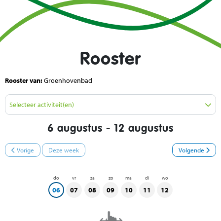
Rooster
Rooster van:
Groenhovenbad
Selecteer activiteit(en)
6 augustus - 12 augustus
Vorige
Deze week
Volgende
do
vr
za
zo
ma
di
wo
06
07
08
09
10
11
12