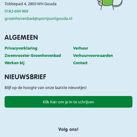
Tobbepad 4, 2803 WH Gouda
0182-694 969
groenhovenbad@sportpuntgouda.nl
ALGEMEEN
Privacyverklaring
Verhuur
Zwemrooster Groenhovenbad
Verhuurvoorwaarden
Werken bij
Contact
NIEUWSBRIEF
Blijf op de hoogte van onze laatste nieuwtjes!
Klik hier om je in te schrijven
Volg ons!