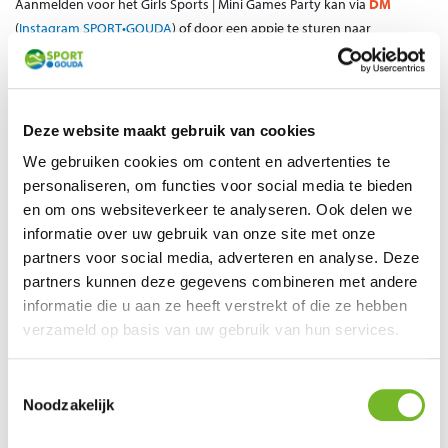
Aanmelden voor het Girls Sports | Mini Games Party kan via
DM
(
Instagram SPORT•GOUDA
) of door een appje te sturen naar
Buurtsportcoach Kaiya
06-86858279
.
Deze activiteit wordt door SPORT•GOUDA in samenwerking met
gro-up
buurtwerk
georganiseerd.
Deze website maakt gebruik van cookies
We gebruiken cookies om content en advertenties te
Zaalvoetbaltoernooi 12+ 5 vs 5
personaliseren, om functies voor social media te bieden
en om ons websiteverkeer te analyseren. Ook delen we
Alle 12+'ers kunnen op woensdag 22 oktober de strijd met elkaar aan
informatie over uw gebruik van onze site met onze
tijdens het
5 vs 5 zaalvoetbaltoernooi
.
Het zaalvoetbaltoernooi is in
partners voor social media, adverteren en analyse. Deze
Sportcentrum de Mammoet! Gaan jullie met de winst naar huis?
partners kunnen deze gegevens combineren met andere
Wanneer:
Woensdag 22 oktober
informatie die u aan ze heeft verstrekt of die ze hebben
Tijd
:
13:00 – 17:00 uur
(Inschrijving na 13:00 uur niet meer mogelijk)
verzameld op basis van uw gebruik van hun services.
Waar:
Sportcentrum de Mammoet
Leeftijd:
12 t/m 17 jaar (poule 14- en 14+)
Toestemmingsselectie
Kosten:
Gratis
Noodzakelijk