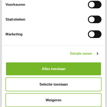
Schrijf je in individueel of als team in voor het
14- toernooi
of het
14+
Voorkeuren
toernooi
via
(Achmed) of stuur een appje
DM Instagram gro-up buurtwerk
Statistieken
via
0645520622
Marketing
Deze activiteit wordt door SPORT•GOUDA in samenwerking met gro-up
buurtwerk georganiseerd.
Details tonen
Alles toestaan
Selectie toestaan
Weigeren