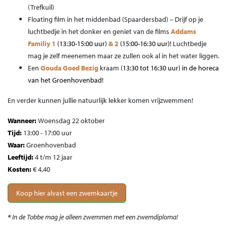
(Trefkuil)
Floating film in het middenbad (Spaardersbad) – Drijf op je
luchtbedje in het donker en geniet van de films
Addams
Familiy 1
(13:30-15:00 uur)
& 2
(15:00-16:30 uur)
!
Luchtbedje
mag je zelf meenemen maar ze zullen ook al in het water liggen.
Een
Gouda Goed Bezig
kraam (
13:30 tot 16:30 uur) in de horeca
van het Groenhovenbad!
En verder kunnen jullie natuurlijk lekker komen vrijzwemmen!
Wanneer:
Woensdag 22 oktober
Tijd:
13:00 - 17:00 uur
Waar:
Groenhovenbad
Leeftijd:
4 t/m 12 jaar
Kosten:
€ 4,40
Koop hier alvast een zwemkaartje
*
In de Tobbe mag je alleen zwemmen met een zwemdiploma!