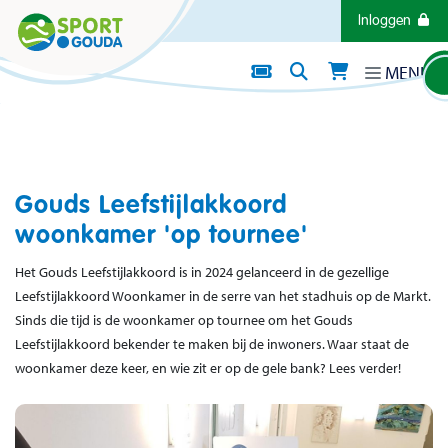
Direct naar de inhoud van de pagina
Inloggen
MENU
Nieuws
OP DE BANK MET...CULTUURHUIS
GARENSPINNERIJ
Datum: 30 september 2025
Gouds Leefstijlakkoord
woonkamer 'op tournee'
Het Gouds Leefstijlakkoord is in 2024 gelanceerd in de gezellige
Leefstijlakkoord Woonkamer in de serre van het stadhuis op de Markt.
Sinds die tijd is de woonkamer op tournee om het Gouds
Leefstijlakkoord bekender te maken bij de inwoners. Waar staat de
woonkamer deze keer, en wie zit er op de gele bank? Lees verder!