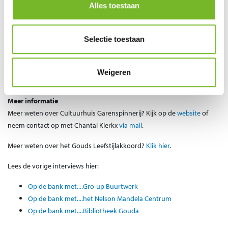
Alles toestaan
Rogier: Waarvoor kunnen Gouwenaars, in het kader van het Gouds
Leefstijlakkoord, bij jullie op de bank plaatsnemen?
Chantal: "Een cursus, een optreden, een voorstelling maar ook voor
Selectie toestaan
een lekkere kop koffie of een broodje of een leuk gesprek in ons
gezellige Cultuurcafe Klos. Of breng een gratis bezoek aan een
expositie. Kijk ook op onze website voor de speciale activiteiten en
Weigeren
evenementen."
Meer informatie
Meer weten over Cultuurhuis Garenspinnerij? Kijk op de
website
of
neem contact op met Chantal Klerkx
via mail
.
Meer weten over het Gouds Leefstijlakkoord?
Klik hier
.
Lees de vorige interviews hier:
Op de bank met....Gro-up Buurtwerk
Op de bank met....het Nelson Mandela Centrum
Op de bank met....Bibliotheek Gouda