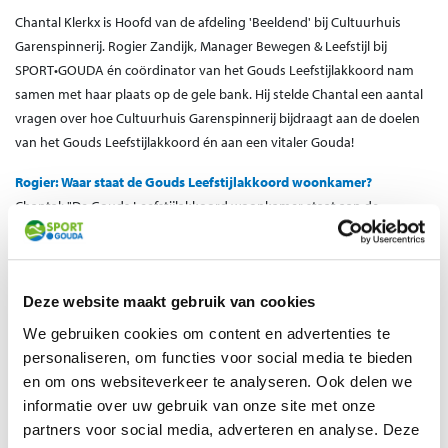
Chantal Klerkx is Hoofd van de afdeling 'Beeldend' bij Cultuurhuis
Garenspinnerij. Rogier Zandijk, Manager Bewegen & Leefstijl bij
SPORT•GOUDA én coördinator van het Gouds Leefstijlakkoord nam
samen met haar plaats op de gele bank. Hij stelde Chantal een aantal
vragen over hoe Cultuurhuis Garenspinnerij bijdraagt aan de doelen
van het Gouds Leefstijlakkoord én aan een vitaler Gouda!
Rogier: Waar staat de Gouds Leefstijlakkoord woonkamer?
Chantal: "De Gouds Leefstijlakkoord woonkamer staat aan de
Turfsingel 34, in Cultuurhuis Garenspinnerij, de culturele huiskamer
van de stad. Cultuurhuis Garenspinnerij biedt mensen door
cultuurbeoefening een inspirerende confrontatie met muziek, kunst
en cultuur waardoor zij hun kijk op de wereld verrijken en zo beter
Deze website maakt gebruik van cookies
toegerust zijn om te kunnen functioneren in – en een bijdrage leveren
We gebruiken cookies om content en advertenties te
aan – de samenleving van morgen."
personaliseren, om functies voor social media te bieden
en om ons websiteverkeer te analyseren. Ook delen we
Rogier: Waarom dragen jullie bij aan het Gouds Leefstijlakkoord en
informatie over uw gebruik van onze site met onze
hoe ziet die bijdrage eruit?
partners voor social media, adverteren en analyse. Deze
Chantal: "Bij Cultuurhuis Garenspinnerij geloven we dat kunst en