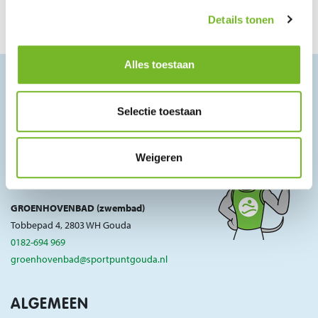
Details tonen
Alles toestaan
CONTACT
Selectie toestaan
SPORT•GOUDA (kantoor)
Tobbepad 4, 2803 WH Gouda
Weigeren
0182-590 910
info@sportpuntgouda.nl
GROENHOVENBAD (zwembad)
Tobbepad 4, 2803 WH Gouda
0182-694 969
groenhovenbad@sportpuntgouda.nl
ALGEMEEN