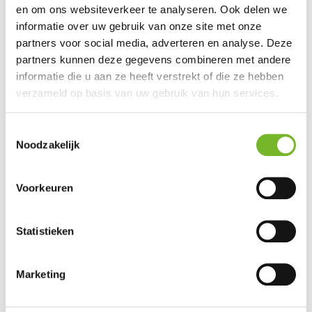
en om ons websiteverkeer te analyseren. Ook delen we
informatie over uw gebruik van onze site met onze
partners voor social media, adverteren en analyse. Deze
Nog geen account?
Registreren
partners kunnen deze gegevens combineren met andere
informatie die u aan ze heeft verstrekt of die ze hebben
Deze site is beveiligd door reCAPTCHA en het
Privacybeleid
en de
verzameld op basis van uw gebruik van hun services.
Servicevoorwaarden
van Google zijn van toepassing.
Toestemmingsselectie
Noodzakelijk
Voorkeuren
Statistieken
Marketing